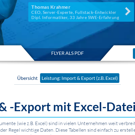
Thomas Krahmer
CEO, Server-Experte, Fullstack-Entwickler
Dipl. Informatiker, 33 Jahre SWE-Erfahrung
FLYER ALS PDF
Übersicht
Leistung: Import & Export (z.B. Excel)
& -Export mit Excel-Date
mente (wie z.B. Excel) sind in vielen Unternehmen weit verbrei
 der Regel wichtige Daten. Diese Tabellen sind einfach zu erstell