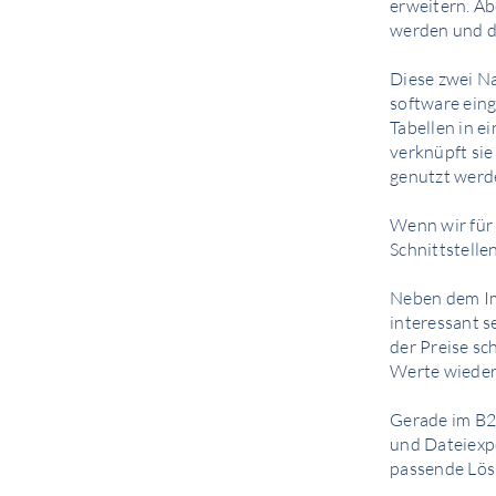
erweitern. A
werden und di
Diese zwei Na
software eing
Tabellen in e
verknüpft sie
genutzt werd
Wenn wir für 
Schnittstelle
Neben dem Imp
interessant s
der Preise sc
Werte wieder
Gerade im B2B
und Dateiexp
passende Lös