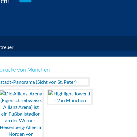
ach!
treuer
ndrücke von München