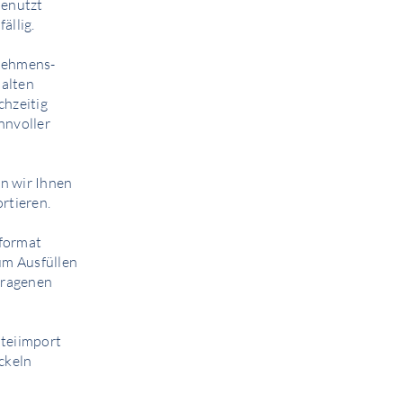
benutzt
ällig.
rnehmens­
 alten
chzeitig
nnvoller
n wir Ihnen
rtieren.
hformat
zum Ausfüllen
etragenen
ateiimport
ckeln