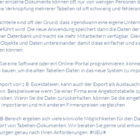
ber einzelne Dokumente können oft nur von wenigen Personen 
e Verknüpfung mehrerer Tabellen ist oft schwierig und fehleranf
chteile sind oft der Grund, dass irgendwann eine eigene Unte
eführt wird. Die neue Anwendung speichert dann die Daten der
iner Datenbank und macht sie mehr Mitarbeitern verfügbar. Glei
 Objekte und Daten untereinander, damit diese einfacher und si
en können.
Sie eine Software oder ein Online-Portal programmieren, könne
n bauen, um die alten Tabellen-Daten in das neue System zu impo
ort von z.B. Exceldateien, kann auch der Export als Austausc
ein. Beispielsweise wenn Sie einer Firma eine Angebotstabelle 
hicken. Wenn Sie die Datei zurückerhalten, können Sie die eing
 importieren und mit anderen Firmenpreisen vergleichen.
-Bereich ergeben sich viele sinnvolle Möglichkeiten für den D
ort von Tabellen-Dokumenten. Wir beraten Sie gerne und entwi
ungen genau nach Ihren Anforderungen. #NEU#