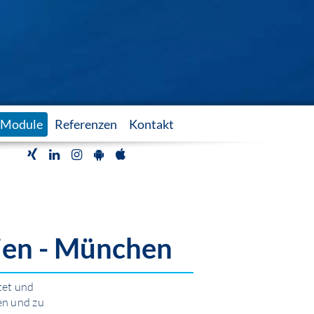
Module
Referenzen
Kontakt
ien - München
tet und
en und zu