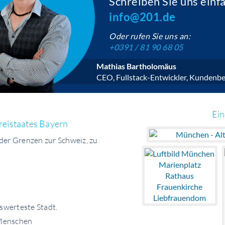
Schreiben Sie uns einf
info@201.de
Oder rufen Sie uns an:
+0391 / 81 90 68 05
Mathias Bartholomäus
CEO, Fullstack-Entwickler, Kundenbe
Ei
reistaates Bayern
der Grenzen zur Schweiz, zu
swerteste Stadt.
 Menschen