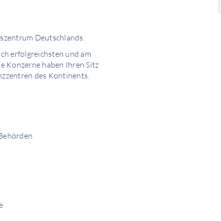
gszentrum Deutschlands.
lich erfolgreichsten und am
e Konzerne haben Ihren Sitz
anzzentren des Kontinents.
r Behörden
e