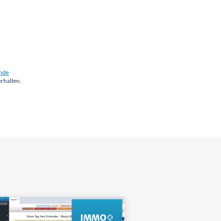
inde
erhalten.